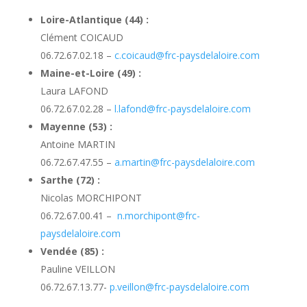
Loire-Atlantique (44) :
Clément COICAUD
06.72.67.02.18 –
c.coicaud@frc-paysdelaloire.com
Maine-et-Loire (49) :
Laura LAFOND
06.72.67.02.28 –
l.lafond@frc-paysdelaloire.com
Mayenne (53) :
Antoine MARTIN
06.72.67.47.55 –
a.martin@frc-paysdelaloire.com
Sarthe (72) :
Nicolas MORCHIPONT
06.72.67.00.41 –
n.morchipont@frc-
paysdelaloire.com
Vendée (85) :
Pauline VEILLON
06.72.67.13.77-
p.veillon@frc-paysdelaloire.com